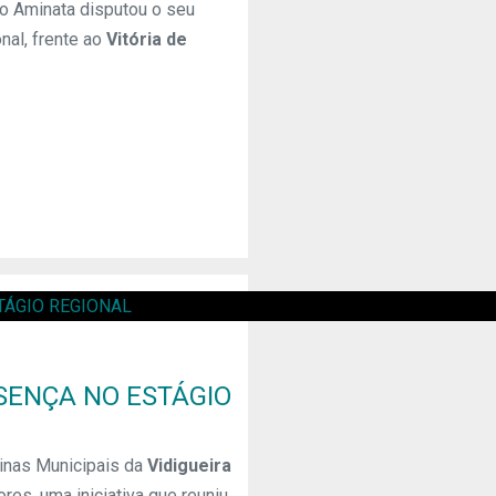
do Aminata disputou o seu
nal, frente ao
Vitória de
SENÇA NO ESTÁGIO
cinas Municipais da
Vidigueira
res, uma iniciativa que reuniu