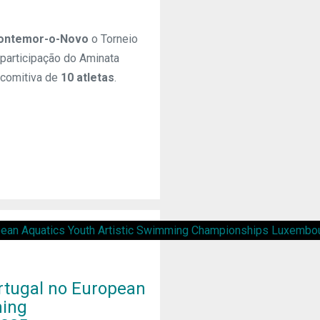
ontemor-o-Novo
o Torneio
participação do Aminata
 comitiva de
10 atletas
.
rtugal no European
ming