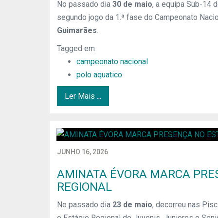
No passado dia
30 de maio
, a equipa Sub-14 
segundo jogo da 1.ª fase do Campeonato Nacio
Guimarães
.
Tagged em
campeonato nacional
polo aquatico
Ler Mais ...
JUNHO 16, 2026
AMINATA ÉVORA MARCA PRE
REGIONAL
No passado dia
23 de maio
, decorreu nas Pis
o Estágio Regional de Juvenis, Juniores e Senio