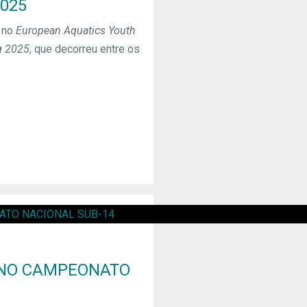
2025
 no
European Aquatics Youth
g 2025
, que decorreu entre os
 NO CAMPEONATO