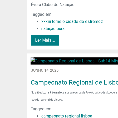
Évora Clube de Natação.
Tagged em
xxxiii torneio cidade de estremoz
natação pura
Ler Mais ...
JUNHO 14, 2026
Campeonato Regional de Lisbo
No sábado, dia
9 de maio
, a nossa equipa de Polo Aquático deslocou-se 
jogo do regional de Lisboa.
Tagged em
campeonato regional lisboa