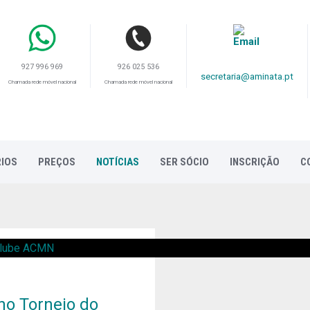
926 025 536
927 996 969
secretaria@aminata.pt
Chamada rede móvel nacional
Chamada rede móvel nacional
IOS
PREÇOS
NOTÍCIAS
SER SÓCIO
INSCRIÇÃO
C
no Torneio do