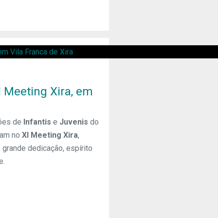
 Meeting Xira, em
lões de
Infantis
e
Juvenis
do
ram no
XI Meeting Xira
,
 grande dedicação, espírito
e.